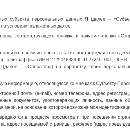
ных субъекта персональных данных Я (далее – «Субъек
 на условиях, изложенных далее.
новка соответствующего флажка и нажатие кнопки «Отпр
 волей и в своем интересе, а также подтверждая свою дее
ия Полиграффъ» (ИНН 2725048839 КПП 272401001, ОГРН 10
) (далее – «Оператор») на обработку своих персональ
ю информацию, относящуюся ко мне как к Субъекту Персо
ктронной почты (e-mail), номер телефона, адрес регистрац
анные документов, удостоверяющих личность, данные об
 мной, на основании которой возможна моя идентификаци
ередаются в процессе просмотра и при посещении страни
па, адрес посещаемой страницы, реферер (адрес предыдущ