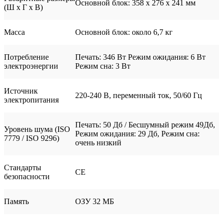
Oсновной блок: 358 x 276 x 241 мм
(Ш x Г x В)
Масса
Основной блок: около 6,7 кг
Потребление
Печать: 346 Вт Режим ожидания: 6 Вт
электроэнергии
Режим сна: 3 Вт
Источник
220-240 В, переменный ток, 50/60 Гц
электропитания
Печать: 50 Дб / Беcшумный режим 49Дб,
Уровень шума (ISO
Режим ожидания: 29 Дб, Режим сна:
7779 / ISO 9296)
очень низкий
Стандарты
CE
безопасности
Память
ОЗУ 32 МБ